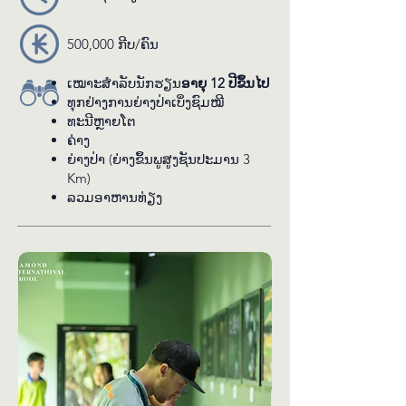
ຊີ​ວະ​ນາໆ​ພັນ​ທີ່​ອຸ​ດົມ​ສົມ​ບູນ​ຢ່າງ​ເລິກ​ເຊິ່ງ 
ນອກ​ຈາກນີ້ ຍັງ​ຈະ​ໄດ້​ເຫັນ​ໝີ, ກວາງ​ປ່າ, 
500,000 ກີບ/ຄົນ
ຟານ ຢູ່​ໃນ​ຄອກ​ປ່າ​ທຳ​ມະ​ຊາດ. ນັກ​ຮຽນ​
ຍັງ​ຈະ​ໄດ້​ຍ່າງ​ເລິກ​ເຂົ້າ​ໄປ​ໃນ​ປ່າ ເພື່ອ​ໄປ​
ເໝາະສຳລັບນັກຮຽນ
ອາຍຸ 12 ປີຂຶ້ນໄປ
ເບິ່ງ​ສັດ​ທີ່​ໜ້າ​ເຫຼືອ​ເຊື່ອ ເຊັ່ນ: ທະ​ນີ, ຄ່າງ 
ທຸກ​ຢ່າງ​ການ​ຍ່າງ​ປ່າ​ເບິ່ງ​ຊົມ​ໝີ
ແລະ ໂຄ່ງ. ຕະ​ຫຼອດ​ເສັ້ນ​ທາງ​ການ​​ທົວ ໄກ້​
ທະ​ນີ​ຫຼາຍ​ໂຕ
ຄ່າງ
ຂອງ​ພວກ​ເຮົາຈະ​ປັບ​ການ​ບັນ​ລະ​ຍາຍ​ໃຫ້​
ຍ່າງ​ປ່າ (​ຍ່າງ​ຂຶ້ນ​ພູ​ສູງຊັນ​ປະ​ມານ 3
ເໝາະ​ກັບ​ຫົວ​ຂໍ້​ໃນ​ຫ້ອງ​ຮຽນ ໂດຍ​ນັບ​ຕັ້ງ​
Km)
ແຕ່​ລະ​ບົບ​ນິ​ເວດ​ ແລະ ການ​ອະ​ນຸ​ລັກ​ໄປ​ຈົນ​
ລວມອາ​ຫານ​ທ່ຽງ
ເຖິງ​ການ​ປັບ​ຕົວ​ຂອງ​ສັດ. ເສັ້ນ​ທາງ​ການ​
ຍ່າງ​ປ່າ 3 km ນີ້ ເປັນ​ເສັ້ນ​ທາງ​ທີ່​ທ້າ​ທາຍ​
ຮ່າງ​ກາຍ ເນື່ອງ​ຈາກ​ເປັນ​ເສັ້ນ​ທາງ​ຂຶ້ນ​ພູ 
ແລະ ສູງ​ຊັນ ຈຶ່ງ​ເປັນ​ໂອ​ກາດ​ດີ​ທີ່​ນັກ​ຮຽນ​
ຈະ​ໄດ້​ພັດ​ທະ​ນາ​ທັກ​ສະ​ການ​ເຮັດ​ວຽກ​ເປັນ​
ທີມ, ຄວາມ​ຫຍືດ​ຍຸ່ນ ແລະ ການ​ຊື່ນ​ຊົມ​ທຳ​
ມະ​ຊາດ​ຢ່າງ​ເລິກ​ເຊິ່ງ. ພັກ​ຜ່ອນ​ຮັບ​ປະ​ທານ​
ອາ​ຫານທ່ຽງ ພ້ອມ​ທັງ​ເບິ່ງ​ຊົມ​ທິວ​ທັດ​ທຳ​ມະ​
ຊາດ​ໃນ​ໃຈ​ກາງ​ປ່າ ຊ່ວຍ​ເພີ່ມ​ປະ​ສົບ​ການ 
ການ​ຮຽນ​ຮູ້ນອກ​ຫ້ອງ​ຮຽນ​ອີກ​ດ້ວຍ!