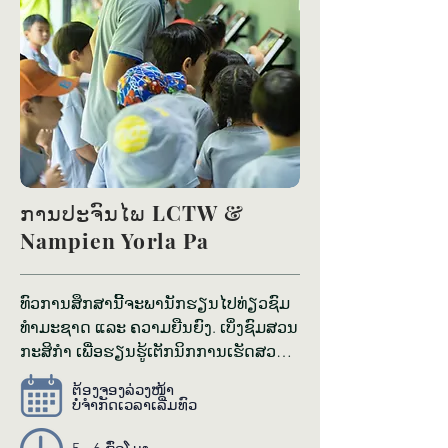
ການ​ປະ​ຈົນ​ໄພ LCTW &
Nampien Yorla Pa
ທົວ​ການ​ສຶກ​ສາ​ນີ້​ຈະ​ພາ​ນັກ​ຮຽນໄປ​ທ່ຽວຊົມ​
ທຳ​ມະ​ຊາດ ແລະ ຄວາມ​ຍືນ​ຍົງ. ເບິ່ງ​ຊົມ​ສວນ
ກະ​ສິ​ກຳ​ ເພື່ອ​ຮຽນ​ຮູ້​ເຕັກ​ນິກ​ການ​ເຮັດ​ສວນ​
ແບບ​ສ້າງ​ສັນ, ຢ້ຽມ​ຊົມ​ຫໍ​ພິ​ພິ​ທະ​ພັນ​ແມງ​ໄມ້​
ຕ້ອງ​ຈອງ​ລ່ວງ​ໜ້າ
ຊີ​ວະ​ນາໆ​ພັນ ເພື່ອ​ຄົ້ນ​ຫາ​ໂລກ​ແມງ​ໄມ້​ທີ່​ໜ້າ​
ບໍ່​ຈຳ​ກັດ​ເວ​ລາ​ເລີ່ມ​ທົວ
ສົນ​ໃຈ ແລະ ເຂົ້າ​ຮ່ວມ​ທົວ​ພາຍ​ໃນ​ສູນ LCTW 
ເພື່ອ​ເບິ່ງ​ການ​ອະ​ນຸ​ລັກ​ສັດ​ປ່າ. ປະ​ສົບ​ການ​ທີ່​