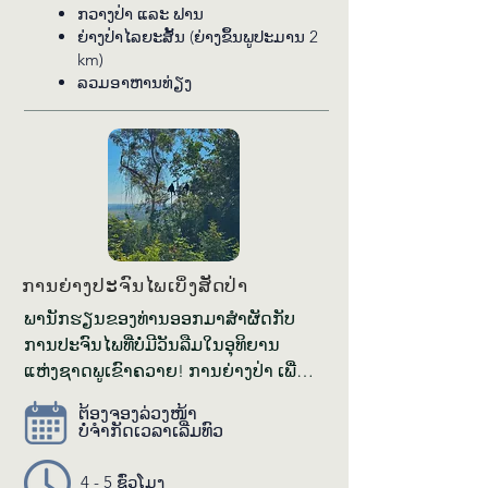
(Enrichment) ໃຫ້​ໝີ​ຈຳ​ນວນ 21 ໂຕ ຂອງ​
ກວາງ​ປ່າ ແລະ ຟານ​
ພວກ​ເຮົາ ເພື່ອ​ໃຫ້​ນັກ​ຮຽນ​ເຂົ້າ​ໃຈ​ຢ່າງ​ເລິກ​
ຍ່າງ​ປ່າ​ໄລ​ຍະ​ສັ້ນ (ຍ່າງ​ຂຶ້ນ​ພູ​ປະ​ມານ 2
km)
ເຊິ່ງ​ກ່ຽວ​ກັບ​ການ​ລ້ຽງ​ດູ ແລະ ສະ​ຫວັດ​ດີ​
ລວມ​ອາ​ຫານ​ທ່ຽງ
ການ​ສັດ. ການ​ຍ່າງ​ຂຶ້ນ​ພູ 2 km ນີ້​ ເປັນ​ວິ​ທີ​
ການ​ແບບ​ມີ​ສ່ວນ​ຮ່ວມ​ໃນ​ການ​ເຊື່ອມ​ໂຍງ​ກັບ​
ທຳ​ມະ​ຊາດ ແລະ ຮຽນ​ຮູ້​ສັດ​ປ່າ​ທີ່​ໜ້າ​ເຫຼືອ​
ເຊື່ອ​ຂອງ​ລາວ.
ການ​ຍ່າງ​ປະ​ຈ​ົນ​ໄພ​ເບິ່ງ​ສັດ​ປ່າ
ພາ​ນັກ​ຮຽນ​ຂອງ​ທ່ານ​ອອກ​ມາ​ສຳ​ຜັດ​ກັບ​
ການ​ປ​ະ​ຈົນ​ໄພ​ທີ່​ບໍ່​ມີ​ວັນ​ລືມ​ໃນ​ອຸ​ທິ​ຍານ​
ແຫ່ງ​ຊາດ​ພູ​ເຂົາ​ຄວາຍ! ການ​ຍ່າງ​ປ່າ ເພື່ອ​
ການ​ສຶກ​ສານີ້​ເໝາະ​ສຳ​ລັບ​ນັກ​ຮຽນ​ທີ່​ມີ​ອາ​
ຕ້ອງ​ຈອງ​ລ່ວງ​ໜ້າ
ຍຸ 12 ປີ ຂຶ້ນ​ໄປ ໂດຍ​ຈະ​ມີ​ຜູ້​ຊ່ຽວ​ຊານ​ສັດ​
ບໍ່​ຈຳ​ກັດ​ເວ​ລາ​ເລີ່ມ​ທົວ
ປ່າ​ຂອງ​ພວກ​ເຮົາ​ເປັນ​ຜູ້​ນຳ​ທົວ ເຊິ່ງ​ຈະ​ເຮັດ​
ໃຫ້​ທ່ານ​ໄດ້​ເຫັນ​ຄວາມ​ຫຼາກ​ຫຼາຍ​ທາງ​ດ້ານ​
4 - 5 ຊົ່ວ​ໂມງ