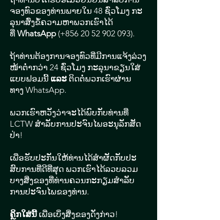
ຈອງ​ທົວ​ຂອງ​ທ່ານພາຍ​ໃນ 48 ຊົ່ວ​ໂມງ ກະ​
ລຸ​ນາ​ສົ່ງ​ຂໍ້​ຄວາມ​ຫາ​ພວກ​ເຮົາ​ໄດ້​
ທີ່
WhatsApp
(+856
20 52 902 093)
.
ຖ້າ​ທ່ານ​ຕ້ອງ​ການ​ຈອງ​ທົວ​ທີ່​ມີ​ການ​ແຈ້ງ​ລ່​ວງ​
ໜ້າ​ຕ່ຳ​ກວ່າ 24 ຊົ່ວ​ໂມງ ກະ​ລຸ​ນາ​ຂຽນ​ໃສ່​
ແບບ​ຟອມນີ້
ແລະ
ຕິດ​ຕໍ່​ພວກ​ເຮົາ​ຜ່ານ​
ທາງ WhatsApp.
ພວກ​ເຮົາ​ຫວັງ​ວ່າ​ຈະ​ໄດ້​ພົບ​ກັບ​ທ່ານ​ທີ່
LCTW ​ສຳ​ລັບ​ການ​ປະ​ຈົນ​ໄພ​ອະ​ນຸ​ລັກ​ສັດ​
ປ່າ!
ເພື່ອ​ຮັບ​ປະ​ກັນ​ໃຫ້​ທ່ານ​ໄດ້​ສຳ​ຜັດ​ກັບ​ປະ​
ສົບ​ການ​ທີ່​ດີ​ທີ່​ສຸດ ພວກ​ເຮົາ​ໄດ້​ລວບ​ລວມ​
ບາງ​ສິ່ງ​ຂອງ​ທີ່​ທ່ານ​ຄວນ​ກະ​ກຽມ​ສຳ​ລັບ​
ການ​ປະ​ຈົນ​ໄພ​ຂອງ​ທ່ານ.
ຄຼິກ​ໃສ່​ນີ້
ເພື່ອ​ເບິ່ງ​ສິ່ງ​ຂອງ​ດັ່ງ​ກ່າວ!​