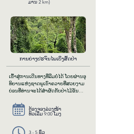
ມານ 2 km)
ການ​ຍ່າງ​ປະ​ຈ​ົນ​ໄພ​ເບິ່ງ​ສັດ​ປ່າ
ເຂົ້າ​ສູ່​ການ​ເດີນ​ທາງ​ທີ່​​ລືມບໍ່​ໄດ້ ໂດຍ​ຜ່ານ​ອຸ​
ທິ​ຍານ​ແຫ່ງ​ຊາດ​ພູ​ເຂົາ​ຄວາຍ​ທີ່​ສວຍ​ງາມ 
ບ່ອນ​ທີ່​ທ່ານ​ຈະ​ໄດ້​ສຳ​​ຜັດ​ກັບ​ປ່າ​ໄມ້​ອັນ​
ຂຽວ​ງາມ​ໄປ​​ຄຽງ​ຂ້າງ​ກັບ​ຊ່ຽວ​ຊານ​ດ້ານ​
ສັດ​ປ່າ​ຄົນ​ໜຶ່ງ​ຂອງ​ພວກ​ເຮົາ. ນອກ​ເໜືອ​
ຕ້ອງ​ຈອງ​ລ່ວງ​ໜ້າ
ຈາກ​ທຸກ​ສິ່ງ​ທີ່​ລວມ​ຢູ່​ໃນ​ທົວ​ຍ່າງ​ປ່າ​ເບິ່ງ​ຊົມ​
ທົວ​ເລີ່ມ 9:00 ໂມງ
ໝີ ເຊັ່ນ: ພົບ​ເຫັນ​ໝີ​, ກວາງ​ປ່າ ແລະ ຟານ 
ທ່ານ​ຍັງ​ຈະ​ໄດ້​ເຫັນ​ສັດ​ປ່າ​ອື່ນໆ​ອີກ​ຫຼາຍ​ໂຕ 
3 - 5 ຊົ່ວ​
ເຊັ່ນ: ທະ​ນີ ແລະ ຄ່າງ ໃນ​ເມື່ອ​ທ່ານ​ຍ່າງ​