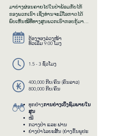
ມາ​ຍ່າງ​ຜ່ອນ​ຄາຍ​ໄປ​ໃນ​ປ່າ​ພ້ອມ​ກັບ​ໄກ້​
ຂອງ​ພວກ​ເຮົາ ເຊິ່ງ​ທ່ານ​ຈະ​ມີ​ໂອ​ກາດ​ໄດ້​
ພົບ​ເຫັນ​ໝີ​ທີ່​ທາງ​ສູນ​ພວກ​ເຮົາ​ກອບ​ກູ້​ມາ​ຢູ່​
ໃນ​ຄອກ​ທຳ​ມະ​ຊາດ ພ້ອມ​ທັງ​ຈະ​ໄດ້​ພົບ​
ເຫັນ​ກວາງ​ປ່າ ແລະ ຟານ​ທີ່​ສວຍ​ງາມ​ຕາມ​
ຕ້ອງ​ຈອງ​ລ່ວງ​ໜ້າ
ເສັ້ນ​ທາງ​ການ​ຍ່າງ​ທົວ. ການ​ທົວ​ນີ້​ທ່ານ​ຍັງ​
​​ທົວເລີ່ມ 9:00 ໂມງ​
ຈະ​ໄດ້​ຍ່າງ​ເບິ່ງ​ຊົມ​ພາຍ​ໃນ​ສູນ ພ້ອມ​ທັງ​ສຳ​
ຜັດ​ກັບ​ປະ​ສົບ​ການ​ເພີ່ມ​ເຕີມ​ໃນ​ການ​ເບິ່ງ​
1.5 - 3 ຊົ່ວ​ໂມງ
ຊົມ​ສັດ​ທີ່​ສະ​ຫງ່າ​ງາມ​ຢູ່​ທ່າມ​ກາງ​ປ່າ​ໄມ້​ອັນ​
ງຽບ​ສະ​ຫງົບ. ການ​ທົວ​ດັ່ງ​ກ່າວນີ້​ຈະ​ໄດ້​
ຍ່າງ​ຂຶ້ນ​ພູ​ 2 Km ເຮັດ​ໃຫ້​ທ່ານ​ອາດ​ໄດ້​ພົບ​
400,000 ​ກີບ/ຄົນ (ຄົນ​ລາວ)
ເຫັນ​ສັດ​ປ່າ​ທີ່​ຢູ່​ອ້ອມ​ຂ້າງທ່ານ. ເໝາ​ະ​​ສົມ
800,000 ກີບ/​ຄົນ
ສຳ​ລັບ​ຄົນ​ທີ່​ຮັກ​ທຳ​ມະ​ຊາດທີ່​ກຳ​ລັງ​ຊອກ​
ຫາ​ບ່ອນ​ພັກ​ຜ່ອນ​ໃນ​ປ່າ​ອັນ​ງຽບ​ສະ​ຫງົບ!
ທຸກ​ຢ່າງ​
​ການ​ຍ່າງ​ເບິ່ງ​ຊົມ​ພາຍ​ໃນ​
ສູນ
ໝີ
ກວາງ​ປ່າ ແລະ ຟານ
ຍ່າງ​ປ່າ​ໄລ​ຍະ​ສັ້ນ (ຍ່າງ​ຂຶ້ນ​ພູ​ປະ​