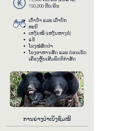
150,000 ກີບ/ຄົນ
ເປັນ​ປະ​ສົບ​ການ​ທີ່​ເປັນ​ເອ​ກະ​ລັກ​ແທ້ໆ​ທີ່​
ທ່ານ​ຈະ​ບໍ່​ພົບ​ຢູ່​ບ່ອນ​ໃດ​ໃນປະ​ເທດ​​ລາວ.
ເຕົ່າ​ນ້ຳ ແລະ ເຕົ່າ​ບົກ
ທະ​ນີ
ເຫງັນ​ໝີ (ເຫງັນ​ຫາງ​ຂໍ)
ແຂ້
ໂຮງ​ໝໍ​ສັດ​ປ່າ
ໂຮງ​ອາ​ຫານ​ສັດ ແລະ ບ່ອນ​ເຮັດ​
ເຄື່ອງ​ຫຼິ້ນ​ເສີມ​ພຶດ​ຕິ​ກຳ​ສັດ​
ການ​ຍ່າງ​ປ່າ​ເບິ່ງ​ຊົມ​ໝີ