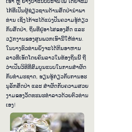
ເຮົາ ຫຼື ຍ່າງ​ປ່າ​ແບບ​ປະ​ຈົນ​ໄພ ໂດຍ​ຈະ​ມີ​
ໄກ້​ທີ່​ເປັນ​ຜູ້​ຊ່ຽວ​ຊານ​ດ້ານ​ສັດ​ປ່າ​ນຳ​ພາ​
ທ່ານ ເຊິ່ງ​ໄກ້​ຈະ​ໄດ້​ແບ່ງ​ປັນ​ຄວາມ​ຮູ້​ກ່ຽວ​
ກັບ​ສັດ​ປ່າ, ຖິ່ນ​ທີ່​ຢູ່​ອາ​ໄສ​ຂອງ​ສັດ ແລະ
ວຽກ​ງານ​ຂອງ​ສູນພວກ​ເຮົາ​ນີ້​ໃຫ້​ທ່ານ.
ໃນ​ບາງ​ທົວ​ທ່ານ​ຍັງ​ຈະ​ໄດ້​ກິນ​ອາ​ຫານ​
ລາວ​ທີ່​ເຮັດ​ໂດຍ​ຄົນ​ລາວ​ໃນ​ທ້ອງ​ຖິ່ນນີ້ ຖື​
ວ່າ​ເປັນ​ວິ​ທີ​ທີ່​ສົມ​ບູນ​ແບບ​ໃນ​ການ​ສຳ​ຜັດ​
ກັບ​ທຳ​ມະ​ຊາດ, ຮຽນ​ຮູ້​ກ່ຽວ​ກັບ​ການ​ອະ​
ນຸ​ລັກ​ສັດ​ປ່າ ແລະ ສຳ​ຜັດ​ກັບ​ຄວາມ​ສວຍ​
ງາມ​ຂອງວັດ​ທະ​ນະ​ທຳ​ລາວ​ດ້ວຍ​ຕົວ​ທ່ານ​
ເອງ!