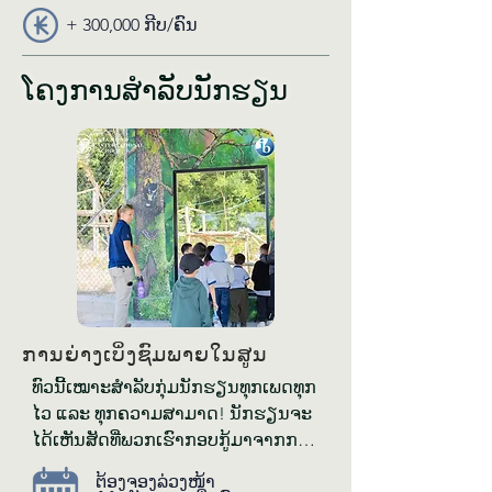
+ 300,000 ກີບ/ຄົນ
ໂຄງການສຳ​ລັບ​ນັກຮຽນ
ການ​ຍ່າງ​ເບິ່ງ​ຊົມ​ພາຍ​ໃນ​ສູນ
ທົວ​ນີ້​ເໝາະ​ສຳ​ລັບ​ກຸ່ມ​ນັກ​ຮຽນ​ທຸກ​ເພດ​ທຸກ​
ໄວ ແລະ ທຸກ​ຄວາມ​ສາ​ມາດ! ນັກ​ຮຽນ​ຈະ​
ໄດ້​ເຫັນ​ສັດ​ທີ່​ພວກ​ເຮົາ​ກອບ​ກູ້​ມາ​ຈາກ​ການ​
ຄ້າ​ສັດ​ປ່າ​ທີ່​ຜິດ​ກົດ​ໝາຍ ເຊິ່ງໃນ​ປັດ​ຈຸ​ບັນ
ຕ້ອງ​ຈອງ​ລ່ວງ​ໜ້າ