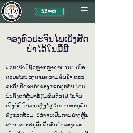
ບໍ​ລິ​ຈາກ
ຈອງ​ທົວ​ປະ​ຈົນ​ໄພເບິ່ງ​ສັດ​
ປ່າ​ໄດ້​ໃນ​ມື້ນີ້
ພວກ​ເຮົາ​ມີ​ທົວ​​ຫຼາກ​ຫຼາຍ​ຮູບ​ແບບ ເພື່ອ​
ຕອບ​ສະ​ໜອງ​ຕາມ​ຄວາມ​ສົນ​ໃຈ ແລະ
ລະ​ດັບ​ກິດ​ຈະ​ກຳ​ຂອງ​ແຂກ​ທຸກ​ຄົນ ໂດຍ​
ນັບ​ຕັ້ງ​ແຕ່​ຜູ້​ມາ​ຢ້ຽມ​ຊົມ​ທົ່ວ​ໄປ ໄປ​ຈົນ​
ເຖິງ​ຜູ້​ທີ່​ມີ​ຄວາມ​ຫຼົງ​ໄຫຼ​ໃນ​ການ​ອະ​ນຸ​ລັກ​
ສິ່ງ​ແວດ​ລ້ອມ. ບໍ່​ວ່າ​ຈະ​ເປັນ​ການ​ຍ່າງ​ຫຼິ້ນ​
ຜ່ານ​ເຂດ​ອະ​ນຸ​ລັກ​ພັນ​ສັດ​ປ່າ​ຂອງ​ພວກ​