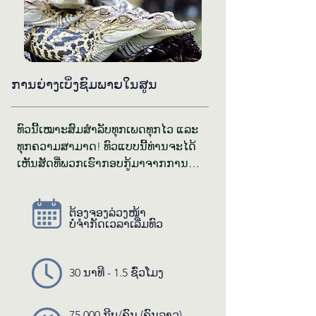
ການ​ຍ່າງ​ເບິ່ງ​ຊົມ​ພາຍ​ໃນ​ສູນ
ທົວ​ນີ້ເໝາະ​ສົມ​ສຳ​ລັບ​ທຸກ​ເພດ​ທຸກ​ໄວ ແລະ 
ທຸກຄວາມ​ສາ​ມາດ! ທົວ​ແບບນີ້​ທ່ານ​ຈະ​ໄດ້​
ເຫັນ​ສັດ​ທີ່​ພວກ​ເຮົາ​ກອບ​ກູ້​ມາ​ຈາກ​ການ​ຄ້າ​
ສັດ​ປ່າ​ທີ່​ຜິດ​ກົດ​ໝາຍ ເຊິ່ງ​ປັດ​ຈຸ​ບັນ​ນີ້ ພວກ​
ມັນ​ກຳ​ລັງ​ຈະ​ເລີນ​ເຕີບ​ໂຕ​ຢູ່​ໃນ​ຄອກ​ທຳ​ມະ​
ຕ້ອງ​ຈອງ​ລ່ວງ​ໜ້າ
ຊາດ​ທີ່​ສວຍ​ງາມ. ນອກ​ຈາກນີ້, ​ທ່ານ​ຍັງ​ຈະ​
ບໍ່​ຈຳ​ກັດ​ເວ​ລາ​ເລີ່ມ​ທົວ
ໄດ້​ຮ​ັບ​ຄວາມ​ເຂົ້າ​ໃຈ​ຢ່າງ​ຈະ​ແຈ້ງ ແລະ 
ເລິກ​ເຊິງ​ກ່ຽວກ​ັບ​ໂຄງ​ການ​ປະ​ສົມ​ພັນ​ສັດ 
ເພື່ອ​ການ​ອະ​ນຸ​ລັກ​ຂອງ LCTW ເຊິ່ງ​ມີ​ການ​
30 ນາ​ທີ - 1.5 ຊົ່ວ​ໂມງ
ປະ​ສົ​ມ​ພັນສັດ​ທີ່​ໃກ້​ຈະ​ສູນ​ພັນ​ຂັ້ນ​ຮຸນ​ແຮງ 
ເພື່ອ​ຈະ​ໄດ້​ລູກ​ສັດ​ນ້ອຍ​ມາ​ຊ່ວຍ​ຟື້ນ​ຟູ ແລະ 
75,000 ກີບ/ຄົນ (ຄົນ​ລາວ)
ເສີມ​ສ້າງ​ປະ​ຊາ​ກອນ​ສັດ​ປ່າ​ໃນ​​ລາວ. ມັນ​