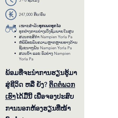
5 - 6 ຊົ່ວ​ໂມງ
ປະ​ຕິ​ບັດ​ສົມ​ບູນ​ແບບ​ຈະ​ສ້າງ​ແຮງ​ບັນ​ດານ​ໃຈ​
ໃຫ້​ແກ່​ຜູ້​ຮັກ​ສາ​ສິ່ງ​ແວດ​ລ້ອມ​ລຸ້ນ​ຕໍ່​ໄປ!
247,000 ກີບ/ຄົນ
ເໝາະ​ສຳ​ລັບ​
ທຸກ​ເພດ​ທຸກ​ໄວ
ທຸກ​ຢ່າງ​ການ​ຍ່າງ​ເບິ່ງ​ຊົມ​ພາຍ​ໃນ​ສູນ
ສວນ​ກະ​ສິ​ກຳ Nampien Yorla Pa
ຫໍ​ພິ​ພິ​ທະ​ພັນ​ຄວາມ​ຫຼາກ​ຫຼາຍ​ທາງ​ດ້ານ​
ຊີ​ວະ​ນາໆ​ພັນ Nampien Yorla Pa
ສວນ​ນ້ຳ ແລະ ຂົວ​ຍ່າງ Nampien
Yorla Pa
ພ້ອມ​ທີ່​ຈະ​ນຳ​ການ​ຮຽນ​ຮູ້​ມາ​
ສູ່​ຊີ​ວິດ ຫລື ຍັງ?
ຕິດ​ຕໍ່​ພວກ​
ເຮົາ
​ໄດ້​ມື້ນີ້ ເພື່ອ​ຈອງ​ປະ​ສົບ​
ການນອກ​ຫ້ອງ​ຮຽນ​ທີ່​ໜ້າ​