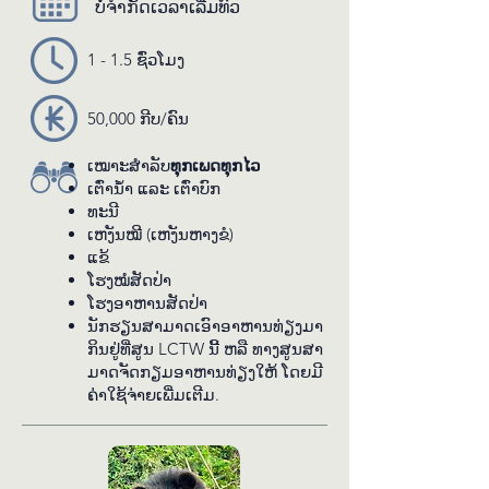
ມີ​ການ​ຈະ​ເລີນ​ເຕີບ​ໂຕ​ຢູ່​ໃນ​ຄອກ​ທຳ​ມະ​
ບໍ່​ຈຳ​ກັດ​ເວ​ລາ​ເລີ່ມ​ທົວ
ຊາດ ແລະ ຍັງ​ຈະ​ໄດ້​ຮຽ​ນ​ຮູ້​ກ່ຽວ​ກັບ​ການ​
ປັບ​ຕົວ​ທີ່​ເປັນ​ເອ​ກະ​ລັກ ແລະ ຄວາມ​ທ້າ​
1 - 1.5 ຊົ່ວ​ໂມງ
ທາຍ​ໃນ​ການ​ອະ​ນຸ​ລັກ​ສັດ​ຈຳ​ພວກ​ດັ່ງ​ກ່າວ. 
ທີມ​ງານ​ຂອງ​ພວກ​ເຮົາ​ສາ​ມາດ​ປັບ​ການບັນ​
50,000 ກີບ/ຄົນ
ລະ​ຍາຍ​ໃຫ້​ກົງ​ກັບ​ຫຼັກ​ສູດ​ການ​ຮຽນ​ຂອງ​
ທ່ານ—ບໍ່​ວ່າ​ຈະ​ເປັນຊີ​ວະ​ສາດ, ວິ​ທະ​ຍາ​
ເໝາະ​ສຳ​ລັບ
​ທຸກ​ເພດ​ທຸກ​ໄວ
ສາດ​ສິ່ງ​ແວດ​ລ້ອມ, ພູມ​ສາດ ຫລື ຈັນ​ຍາ​
ເຕົ່າ​ນ້ຳ ແລະ ເຕົ່າ​ບົກ
ບັນ​ອື່ນໆ—ເຮັດ​ໃຫ້​ເປັນ​ປະ​ສົບ​ການ​ທີ່​ມີ​
ທະ​ນີ
ເຫງັນ​ໝີ (ເຫງັນ​ຫາງ​ຂໍ)
ຄວາມ​ໝາຍ ແລະ ຄວາມຮູ້. ນອກ​ຈາກນີ້ 
ແຂ້
ນັກ​ຮຽນ​ຍັງ​ຈະ​ໄດ້​ເຫັນ​ໂຄງ​ການ​ປະ​ສົມ​
ໂຮງ​ໝໍ​ສັດ​ປ່າ
ພັນ​ສັດ ເພື່ອ​ການ​ອະ​ນຸ​ລັກ​ຂອງ​ LCTW ເຊິ່ງ​
ໂຮງ​ອາ​ຫານ​ສັດປ່າ
ເປັນ​ໂຄງ​ການ​ປະ​ສົມ​ພັນ​ສັ​ດ​ທີ່​ໃກ້​ຈະ​ສູນ​
ນັກ​ຮຽນ​ສາ​ມາດ​ເອົາ​ອາ​ຫານ​ທ່ຽງ​ມາ​
ພັນ ເພື່ອ​ຊ່ວຍ​ຟື້ນ​ຟູ​ປະ​ຊາ​ກອນ​ສັດ​ປ່າ​ໃນ​
ກິນ​ຢູ່​ທີ່​ສູນ LCTW ນີ້ ຫລື ທາງ​ສູນ​ສາ​
ລາວ. ການ​ທົວ​ແບບນີ້​ຈະ​ເປັນ​ບົດ​ຮຽນ​ທີ່​
ມາດ​ຈັດ​ກຽມ​ອາ​ຫານ​ທ່ຽງ​ໃຫ້ ໂດຍມ​ີ​
ເຮັດ​ໃຫ້​ນັກ​ຮຽນມີ​ຊີ​ວິດ​ຊີ​ວາ​ຫຼາຍ​ຂຶ້ນ​ຢ່າງ​
ຄ່າ​ໃຊ້​ຈ່າຍ​ເພີ່ມ​ເຕີມ.
ລືມ​ບໍ່​ໄດ້!