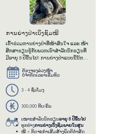
ການ​ຍ່າງ​ປ່າ​ເບິ່ງ​ຊົມ​ໝີ
ເຂົ້າ​ຮ່ວມ​ການ​ຍ່າງ​ປ່າ​ທີ່​ໜ້າ​ສົນ​ໃຈ​ ແລະ ໜ້າ​
ສຶກ​ສາ​ຮຽນ​ຮູ້​ກັບ​ພວກ​ເຮົາ​ສຳ​ລັບ​ນັກ​ຮຽນ​ທີ່​
ມີ​ອາ​ຍຸ 8 ປີ​ຂຶ້ນ​ໄປ! ການ​ຍ່າງ​ປ່າ​ແບບນີ້​ນັກ​
ຮຽນຈະ​ໄດ້​ທ່ຽວ​ຊົມ​ບ່ອນ​ຢູ່​ອາ​ໄສ​ຂອງ​ສັດ​ປ່າ​
ຕ້ອງ​ຈອງ​ລ່ວງ​ໜ້າ
ທີ່​ພວກ​ເຮົາກອບ​ກູ້​ມາ​ ເຊິ່ງ​ນັກ​ຮຽນ​ຍັງ​ຈະ​ໄດ້​
ບໍ່​ຈຳ​ກັດ​ເວ​ລາ​ເລີ່ມ​ທົວ
ພົບ​ເຫັນ​ໝີ​ທີ່​ຢູ່​ໃນ​ຄອກ​ທຳ​ມະ​ຊາດ ພ້ອ​ມ​ທັງ​
ສັດ​ປ່າ​ພື້ນ​ເມືອງ​ເຊັ່ນ: ກວາງ​ປ່າ ແລະ ຟານ. 
3 - 4 ຊົ່ວ​ໂມງ
ຕາມ​ເສັ້ນ​ທາງ​ການ​ຍ່າງ ຜູ້​ບັນ​ລະ​ຍາ​ຍ​ຂອງ​
ພວ​ກ​ເຮົາ​ຈະ​ປັບ​ການ​ບັນ​ລະ​ຍາຍ​ໃຫ້​ກົງ​ກັບ​
300,000 ກີບ/​ຄົນ
ຫົວ​ຂໍ້​ການ​ຮຽນ​ຮູ້​ຂອງ​ນັກ​ຮຽນ​ຂອງ​ທ່ານ—ບໍ່​
ວ່າ​ຈະ​ເປັນຄວາມ​ຫຼາກ​ຫຼາຍ​ທາງ​ດ້ານ​ຊີ​ວະ​
ເໝາະສໍາລັບນັກຮຽນ
ອາຍຸ 8 ປີຂຶ້ນໄປ
ນາໆ​ພັນ, ການ​ອະ​ນຸ​ລັກ ຫລື ພຶດ​ຕິ​ກຳ​ສັດ. ນັກ​
ທຸກ​ຢ່າງ​​
ການ​ຍ່າງ​ເບິ່ງ​ຊົມ​ພາຍ​ໃນ​ສູນ
ຮຽນ​ຈະ​ໄດ້​ລົງ​ມື​ເຮັດ​ສິ່ງ​ເສີມ​ສ້າງ​ພຶດ​ຕິ​ກຳ​ສັດ 
ໝີ + ກິດ​ຈະ​ກຳ​ເສີມ​ສ້າງ​ພຶດ​ຕິ​ກຳ​ສັດ