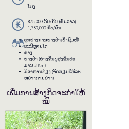
ໂມງ
ເລິກ​ເຂົ້າ​ໄປ​ໃນ​ປ່າ. ເສັ້ນ​ທາງການ​ຍ່າງທີ່​ທ້າ​
ທາຍ​ຮ່າງ​ກາຍນີ້​ມີ​ຄວາມ​ຍາວ​ປະ​ມານ 3 
Km ເຊິ່ງ​ເປັນ​ພື້ນ​ທີ່​ລາດ​ຊັນ ແລະ ບໍ່​ພຽງ 
875,000 ກີບ/​ຄົນ (ຄົນ​ລາວ)
ແລະ ຈະ​ມີ​ການ​ພັກ​ຜ່ອນ​ກິນ​ເຂົ້າ​ສວາຍທ່າ
1,750,000 ກີບ/ຄົນ
ມ​ກາງ​ຄວາມ​ສວຍ​ງາມ​ຂອງ​ທຳ​ມະ​ຊາດ.   

ທຸກ​ຢ່າງ​ການ​ຍ່າງ​ປ່າ​ເບິ່ງ​ຊົມ​ໝີ
ທະ​ນີ​ຫຼາຍ​ໂຕ
** ໝາຍ​ເຫດ: ການ​ຍ່າງ​ປ່າ​ນີ້​ບໍ່​ແນະ​ນຳ​ສຳ​
ຄ່າງ
ລັບ​ຜູ້​ສູງ​ອາ​ຍຸ ແລະ​ ເດັກ​ນ້ອຍ.
ຍ່າງ​ປ່າ (​ຍ່າງ​ຂຶ້ນ​ພູ​ສູງຊັນ​ປະ​
ມານ 3 Km)
ມີ​ອາ​ຫານ​ທ່ຽງ (ຈັດ​ກຽມ​ໃຫ້​ລະ​
ຫວ່າງ​ການ​ຍ່າງ)
ເພີ່ມ​ການ​ສ້າງ​ກິດ​ຈະ​ກຳ​ໃຫ້​
ໝີ