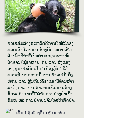
ຊ່ວຍ​ເສີມ​ສ້າງ​ສ​ະ​ຫວັດ​ດີ​ການໃຫ້​ໝີ​ຂອງ​
ພວກ​ເຮົາ ໂດຍ​ການ​ສ້າງ​ກິດ​ຈະ​ກຳ ​ເສີມ​
ສ້າງ​ພຶດ​ຕິ​ກຳ​ທີ່​ເປັນ​ທຳ​ມະ​ຊາດ​ຂອງ​ໝີ. 
ທ່ານ​ຈະ​ໃຊ້​ອາ​ຫານ, ກິ່ນ ແລະ ສິ່ງ​ຂອງ​
ຕ່າງໆ​ມາ​ປະ​ດິດ​ເປັນ "ເຄື່ອງ​ຫຼິ້ນ" ໃຫ້​
ພວກ​ໝີ. ນອກ​ຈາກນີ້, ທ່ານ​ຍັງ​ຈະ​ໄດ້​ເບິ່ງ​​
ໝີກິນ ແລະ ຫຼິ້ນ​ກັບ​ເຄື່ອງ​ຂອງ​ທີ່​ທ່ານ​ສ້າງ​
ມາ​ດັ່ງ​ກ່າວ. ທ່ານ​ສາ​ມາດ​ເພີ່ມ​ການ​ສ້າງ​
ກິດ​ຈະ​ກຳ​ແບບນີ້​ໃສ່​ກັບ​ການ​ຍ່າງ​ປ່າ​ເບິ່ງ​
ຊົມ​ໝີ ຫລື ການ​ຍ່າງ​ປະ​ຈົນ​ໄພ​ເບິ່ງ​ສັດ​ປ່າ.
ເພີ່ມ 1 ຊົ່ວ​ໂມງ​ຕື່ມ​ໃສ່​ເວ​ລາ​ທົວ