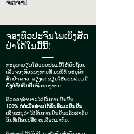
ຈົດ​ຈຳ!​
​ຈອງ​ທົວ​​​ປະ​ຈົນ​ໄພ​ເບິ່ງ​ສັດ​
ປ່າ​ໄດ້​ໃນມື້ນີ້!
ກະ​ລຸ​ນາ​ຂຽນ​​ໃສ່​ແບບ​ຟອມນີ້​ໃຫ້​ຄົບ​ຖ້ວນ
ເພື່ອ​ຈອງ​ທົວ​ຂອງ​ທ່ານ​ທີ່ ມູນ​ນິ​ທິ ອະ​ນຸ​ລັກ
ສັດ​ປ່າ ລາວ. ພຽງ​ແຕ່​ຂຽນ​ໃສ່​ແບບ​ຟອມນີ້​
ຍັງ​ບໍ່​ທັນຢືນ​ຢັນ
​ທົວ​ຂອງ​ທ່ານ.
ທົວ​ຂອງ​ທ່ານ​ຈະ​ໄດ້​ຮັບ​ການ​ຢືນ​ຢັນ
100% ກໍ່​ຕໍ່​ເມື່ອ​ທ່ານ​ໄດ້​ຮັບ​ອີ​ເມວ​ຢືນ​ຢັນ
ເຊິ່ງ​ລະ​ບຸ​ວ່າ​ໄ​ດ້​ຮັບ​ການ​ຢືນ​ຢັນ​ແລ້ວ​ສຳ​ລັບ​
ວັນ​ທີ​ເດືອນ​ປີ​ທີ່​ທ່ານ​ເລືອກ​ມາ​ທົວ.
ຖ້າ​ທ່ານ​ບໍ່​ໄດ້​ຮັບ​ອີ​ເມວ​ຢືນ​ຢັນ​ສຳ​ລັບ​ການ​