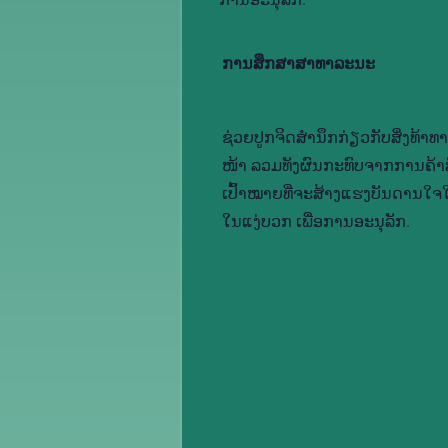
ການ​ສຶກ​ສາ​ສາ​ທາ​ລະ​ນະ
ຊ່ວຍ​ປູກ​ຈິດ​ສຳ​ນຶກ​ກ່ຽວ​ກັບ​ສິ່ງ​ທ້າ​ທາ
ໜ້າ ລວມ​ທັງ​ຜົນ​ກະ​ທົບ​ຈາກ​ການ​ຄ້າ​ສັ
ເປົ້າ​ໝາຍທີ່​ຈະ​ສ້າງ​ແຮງ​ບັນ​ດານ​ໃຈ​ໃ
ໃນ​ແງ່ບວກ ເພື່ອ​ການ​ອະ​ນຸ​ລັກ.