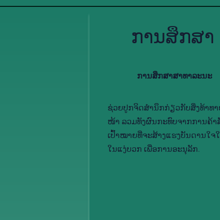
ການ​ສຶກ​ສາ
ການ​ສຶກ​ສາ​ສາ​ທາ​ລະ​ນະ
ຊ່ວຍ​ປູກ​ຈິດ​ສຳ​ນຶກ​ກ່ຽວ​ກັບ​ສິ່ງ​ທ້າ​ທາຍ
ໜ້າ ລວມ​ທັງ​ຜົນ​ກະ​ທົບ​ຈາກ​ການ​ຄ້າ​ສັ
ເປົ້າ​ໝາຍທີ່​ຈະ​ສ້າງ​ແຮງ​ບັນ​ດານ​ໃຈ​ໃຫ
ໃນ​ແງ່ບວກ ເພື່ອ​ການ​ອະ​ນຸ​ລັກ.