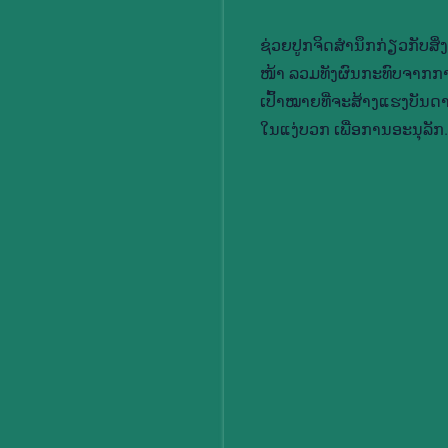
ຊ່ວຍ​ປູກ​ຈິດ​ສຳ​ນຶກ​ກ່ຽວ​ກັບ​ສິ່ງ
ໜ້າ ລວມ​ທັງ​ຜົນ​ກະ​ທົບ​ຈາກ​ການ​
ເປົ້າ​ໝາຍທີ່​ຈະ​ສ້າງ​ແຮງ​ບັນ​ດາ
ໃນ​ແງ່ບວກ ເພື່ອ​ການ​ອະ​ນຸ​ລັກ.