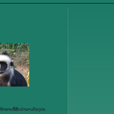
​ທ້າ​ທາຍ​ທີ່​ສັດ​ປ່າ​ລາວ​ຕ້ອງ​ປະ​