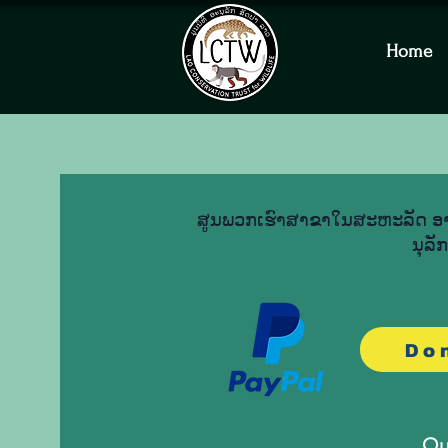
Home
ສູນ​ພວກ​ເຮົາ​ສາ​ຂາ​ໃນ​ສະ​ຫະ​ລັດ ອາ​
ນຸ​ລັ
Do
Qu