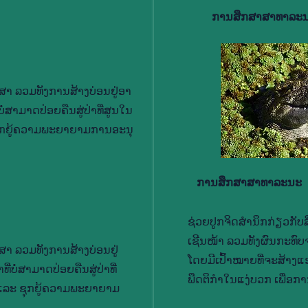
ການ​ສຶກ​ສາ​ສາ​ທາ​ລະ​
າ ລວມ​ທັງ​ການ​ສ້າງ​ບ່ອນ​ຢູ່​ອາ​
​ສາ​ມາດ​ປ່ອຍ​ຄືນ​ສູ່​ປ່າ​ທີ່​ສູນ​ໃນ​
ກ​ຍູ້​ຄວາມ​ພະ​ຍາ​ຍາມ​ການ​ອະ​ນຸ​
ການ​ສຶກ​ສາ​ສາ​ທາ​ລະ​ນະ
ຊ່ວຍ​ປູກ​ຈິດ​ສຳ​ນຶກ​ກ່ຽວ​ກັບ​ສິ
ເຊີນ​ໜ້າ ລວມ​ທັງ​ຜົນ​ກະ​ທົບ​
າ ລວມ​ທັງ​ການ​ສ້າງ​ບ່ອນ​ຢູ່​
ໂດຍ​ມີ​ເປົ້າ​ໝາຍທີ່​ຈະ​ສ້າງ​
ບໍ່​ສາ​ມາດ​ປ່ອຍ​ຄືນ​ສູ່​ປ່າ​ທີ່​
ພືດ​ຕິ​ກຳ​ໃນ​ແງ່ບວກ ເພື່ອ​ການ
 ແລະ ຊຸກ​ຍູ້​ຄວາມ​ພະ​ຍາ​ຍາມ​