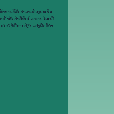
​ທ້າ​ທາຍ​ທີ່​ສັດ​ປ່າ​ລາວ​ຕ້ອງ​ປະ​ເຊີນ​
ຄ້າ​ສັດ​ປ່າ​ທີ່​ຜິດ​ກົດ​ໝາຍ ໂດຍ​ມີ​
ນ​ໃຈ​ໃຫ້​ມີ​ການ​ປ່ຽນ​ແປງ​ພືດ​ຕິ​ກຳ​