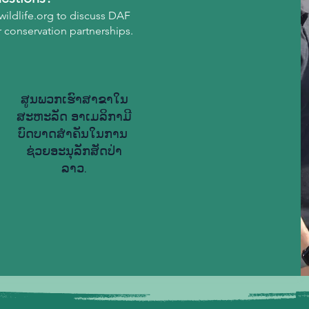
ildlife.org
to discuss DAF
r conservation partnerships.
ສູນ​ພວກ​ເຮົາ​ສາ​ຂາ​ໃນ​
ສະ​ຫະ​ລັດ ອາ​ເມ​ລິ​ກາມີ​
ບົດ​ບາດ​ສຳ​ຄັນ​ໃນ​ການ​
ຊ່ວຍ​ອະ​ນຸ​ລັກ​ສັດ​ປ່າ​
ລາວ.