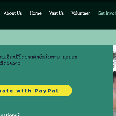
About Us
Home
Visit Us
Volunteer
Get Invo
ເມ​ລິ​ກາມີ​ບົດ​ບາດ​ສຳ​ຄັນ​ໃນ​ການ​ ຊ່ວຍ​ອະ​
ກ​ສັດ​ປ່າ​ລາວ.
nate with PayPal
estions?