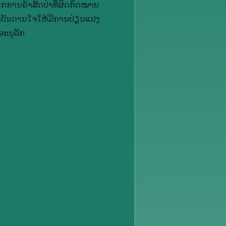
ກ​ການ​ຄ້າ​ສັດ​ປ່າ​ທີ່​ຜິດ​ກົດ​ໝາຍ
ງ​ບັນ​ດານ​ໃຈ​ໃຫ້​ມີ​ການ​ປ່ຽນ​ແປງ​
ະ​ນຸ​ລັກ.