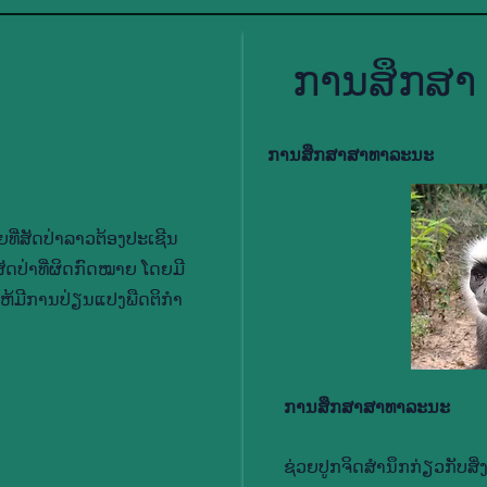
ການ​ສຶກ​ສາ
ການ​ສຶກ​ສາ​ສາ​ທາ​ລະ​ນະ
​ທີ່​ສັດ​ປ່າ​ລາວ​ຕ້ອງ​ປະ​ເຊີນ​
ດ​ປ່າ​ທີ່​ຜິດ​ກົດ​ໝາຍ ໂດຍ​ມີ​
້​ມີ​ການ​ປ່ຽນ​ແປງ​ພືດ​ຕິ​ກຳ​
ການ​ສຶກ​ສາ​ສາ​ທາ​ລະ​ນະ
ຊ່ວຍ​ປູກ​ຈິດ​ສຳ​ນຶກ​ກ່ຽວ​ກັບ​ສິ່ງ