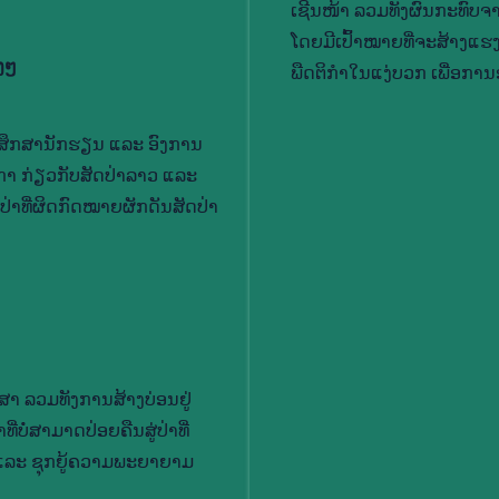
ເຊີນ​ໜ້າ ລວມ​ທັງ​ຜົນ​ກະ​ທົບ​ຈາ
ໂດຍ​ມີ​ເປົ້າ​ໝາຍທີ່​ຈະ​ສ້າງ​ແຮ
າງໆ
ພືດ​ຕິ​ກຳ​ໃນ​ແງ່ບວກ ເພື່ອ​ການ​ອ
ນ​ສຶກ​ສາ​ນັກ​ຮຽນ ແລະ ອົງ​ການ​
ິ​ກາ ກ່ຽວ​ກັບ​ສັດ​ປ່າ​ລາວ ແລະ
່າ​ທີ່​ຜິດ​ກົດ​ໝາຍ​ຜັກ​ດັນ​ສັດ​ປ່າ​
າ ລວມ​ທັງ​ການ​ສ້າງ​ບ່ອນ​ຢູ່​
ບໍ່​ສາ​ມາດ​ປ່ອຍ​ຄືນ​ສູ່​ປ່າ​ທີ່​
 ແລະ ຊຸກ​ຍູ້​ຄວາມ​ພະ​ຍາ​ຍາມ​