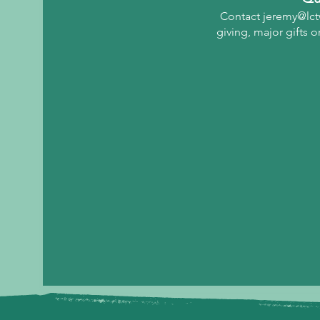
Contact
jeremy@lctw
giving, major gifts o