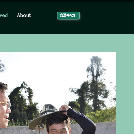
lved
About
ບໍ​ລິ​ຈາກ