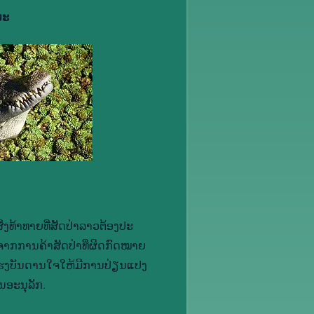
ນະ
່ງ​ທ້າ​ທາຍ​ທີ່​ສັດ​ປ່າ​ລາວ​ຕ້ອງ​ປະ​
ຈາກ​ການ​ຄ້າ​ສັດ​ປ່າ​ທີ່​ຜິດ​ກົດ​ໝາຍ
ແຮງ​ບັນ​ດານ​ໃຈ​ໃຫ້​ມີ​ການ​ປ່ຽນ​ແປງ​
​ອະ​ນຸ​ລັກ.