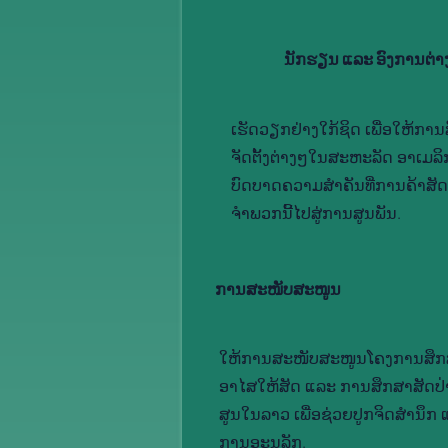
ນັກ​ຮຽນ ແລະ ອົງ​ການ​ຕ່
ເຮັດ​ວຽກ​ຢ່າງໃກ້​ຊິດ ເພື່ອ​ໃຫ້​ກາ
ຈັດ​ຕັ້ງ​ຕ່າງໆ​ໃນ​ສະ​ຫະ​ລັດ ອາ​ເມ​ລ
ບົດ​ບາດ​ຄວາມ​ສຳ​ຄັນ​ທີ່​ການ​ຄ້າ​ສັດ​ປ
ຈຳ​ພວກນີ້​ໄປ​ສູ່​ການ​ສູນ​ພັນ.
ການ​ສະ​ໜັບ​ສະ​ໜູນ
ໃຫ້​ການ​ສະ​ໜັບ​ສະ​ໜູນ​ໂຄງ​ການ​ສຶກ​ສ
ອາ​ໄສ​ໃຫ້​ສັດ ແລະ ການ​ສຶກ​ສາ​ສັດ​ປ່າ​ທີ່​
ສູນ​ໃນ​ລາວ ເພື່ອ​ຊ່ວຍ​ປູກ​ຈິດ​ສຳ​ນຶກ
ການ​ອະ​ນຸ​ລັກ.