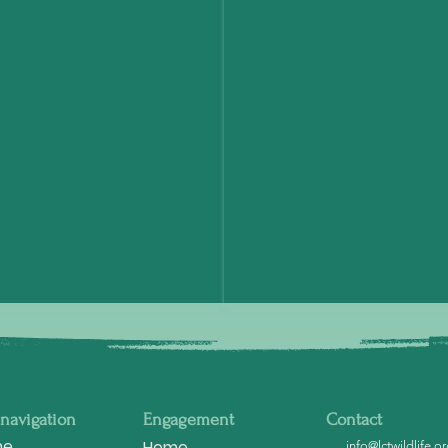
 navigation
Engagement
Contact
me
Home
info@lctwildlife.o