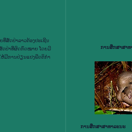
ຍ​ທີ່​ສັດ​ປ່າ​ລາວ​ຕ້ອງ​ປະ​ເຊີນ​
ການ​ສຶກ​ສາ​ສາ​ທ
ດ​ປ່າ​ທີ່​ຜິດ​ກົດ​ໝາຍ ໂດຍ​ມີ​
ຫ້​ມີ​ການ​ປ່ຽນ​ແປງ​ພືດ​ຕິ​ກຳ​
ການ​ສຶກ​ສາ​ສາ​ທາ​ລະ​ນະ