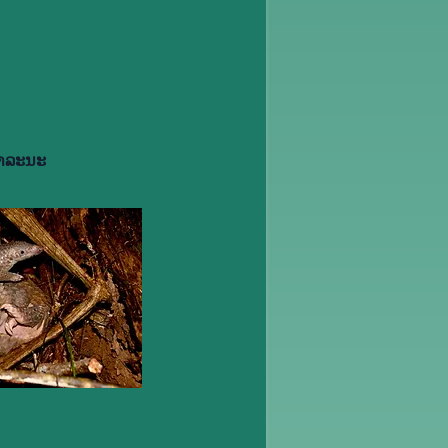
າ​ລະ​ນະ