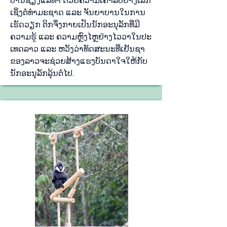
ບ້ານ​ຊຽງ​ແລ​ທ່າ ດ້ວຍ​ຄວາມ​ເຄົາ​ລົບ​ຢ່າງ​ເລິກ​
ເຊິ່ງ​ຕໍ່​ທຳ​ມະ​ຊາດ ແລະ ຈັນ​ຍາ​ບານ​ໃນ​ການ​
ເຮັດ​ວຽກ ຕິກ​ຈຶ່ງ​ກາຍ​ເປັນ​ນັກ​ອະ​ນຸ​ລັກ​ທີ່​ມີ​
ຄວາມ​ຮູ້ ແລະ ຄວາມ​ຫຼົງ​ໄຫຼຢ່າງ​ໄວ​ວາ​ໃນ​ປະ​
ເທດ​ລາວ ແລະ ຫວັງ​ວ່າ​ທັດ​ສະ​ນະ​ທີ່​ເຢັນ​ຊາ​
ຂອງ​ລາວ​ຈະ​ຊ່ວຍ​ສ້າງ​ແຮງ​ບັນ​ດາ​ໃຈ​ໃຫ້​ກັບ​
ນັກ​ອະ​ນຸ​ລັກ​ລຸ້ນ​ຕໍ່​ໄປ.