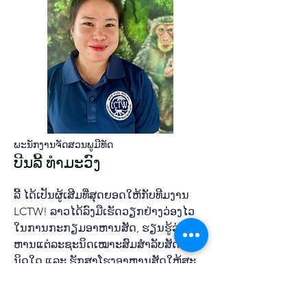
ພະ​ນັກ​ງານ​ຈັດ​ສວນ​ພູ​ມີ​ທັດ
ບີນລີ້ ທຳມະວົງ
ລີ້ ໄດ້ເປັນຜູ້​ເສີມ​ທີ່​ສຸດຍອດ​ໃຫ້​ກັບ​ທີມ​ງານ
LCTW! ລາວ​ໄດ້​ລົງ​ມື​ເຮັດ​ວຽກ​ຢ່າງວ່ອງ​ໄວ
ໃນ​ການ​ກະ​ກຽມ​ອາ​ຫານ​ສັດ, ຮຽນ​ຮູ້​ວ່າ​ອາ​
ຫານ​ແຕ່​ລະ​ຊະ​ນິດ​ເໝາ​ະ​ສົມ​ສຳ​ລັບ​​ສັດຊະ​
ນິດ​ໃດ​ ແລະ ຮັກ​ສາ​ໂຮງອາ​ຫານ​ສັດ​ໃຫ້​ສະ​
ອາດ ແລະ ຖືກ​ສຸ​ຂະ​ອະ​ນາ​ໄມ. ໃນ​ຖາ​ນະ​ທີ່​
ເປັນ​ຜູ້​ເກັບ​ເອົາ​ໃບ​ໄມ້​ມາ​ໃຫ້​ສັດ​ກິນ ລາວ​ຮັບ​