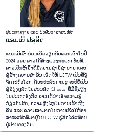
ຜູ້​ປະ​ສານ​ງານ ແລະ​ ພົວ​ພັນ​ອາ​ສາ​ສະ​ໝັກ
ແອມ​ເບີ ຟ​ຣູ​ອິດ
ແອມ​ເບີ​ເຂົ້າ​ຮ່ວມ​ເຮັດ​ວຽກ​ກັບ​ພວກ​ເຮົາໃນ​ປີ
2024 ແລະ ລາວ​ໄດ້​ສ້າງ​ແຮງ​ກະ​ແທກ​ທັນ​ທີ.
ລາວ​ເປັນ​ຜູ້​ເວົ້າ​ທີ່​ມີ​ຄວາມ​ຊຳ​ນິ​ຊຳ​ນານ ແລະ
ຜູ້​ສ້າງ​ຄວາມ​ສຳ​ພັນ ເຮັດ​ໃຫ້
LCTW ເປັນ​ທີ່​ຮູ້​
ຈັດ​ໄປ​ທົ່ວ​ໂລກ. ດ້ວຍ​ປະ​ສົບ​ການ​ຫຼາຍ​ປີ​ທີ່​ເປັນ​
ຜູ້​ລ້ຽງ​ດູ​ສັດ​ໃນ​ສວນ​ສັດ Chester ທີ່​ມີ​ຊື່​ສຽງ​
ໃນ​ປະ​ເທດ​ອັງ​ກິດ ລາວໄດ້ນຳ​ເອົາ​ຄວາມ​ຮູ້​
ກ່ຽວ​ກັບ​ສັດ, ຄວາມ​ຫຼົງ​ໄຫຼໃນ​ການ​ເຂົ້າ​ເຖິງ​
ຄົນ ແລະ ຄວາມ​ສາ​ມາດ​ໃນ​ການ​ເຮັດ​ໃຫ້​ອາ​
ສາ​ສະ​ໝັກ​ທີ່​ມາ​ຢູ່​ໃນ LCTW ຮູ້​ສຶກ​ໄດ້​ເໝືອນ​
ຢູ່​ບ້ານ​ຂອງ​ຕົນ.