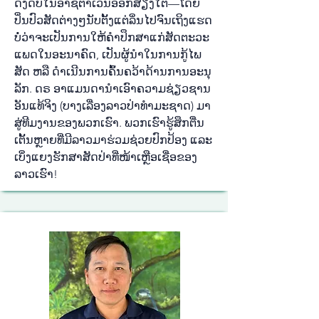
ດົງ​ດິບ​ໃນ​ອາ​ຊີ​ຕາ​ເວັນ​ອອກ​ສ່ຽງ​ໃຕ້—ໂດຍ​
ປິ່ນ​ປົວ​ສັດ​ຕ່າງໆ​ນັບ​ຕັ້ງ​ແຕ່​ລິ່ນ​ໄປ​ຈົນ​ເຖິງ​ແຮດ
ບໍ່​ວ່າ​ຈະ​ເປັນ​ການ​ໃຫ້​ຄຳ​ປຶກ​ສາ​ແກ່​ສັດ​ຕະ​ວະ​
ແພດ​ໃນ​ອະ​ນາ​ຄົດ, ເປັນ​ຜູ້​ນຳ​ໃນ​ການ​ກູ້​ໄພ​
ສັດ ຫລື ດຳ​ເນີນ​ການ​ຄົ້ນ​ຄວ້າ​ດ້ານ​ການ​ອະ​ນຸ​
ລັກ. ດ​ຣ ອາ​ແມນ​ດາ​ນຳ​ເອົາ​ຄວາມ​ຊ່ຽວ​ຊານ​
ອັນ​ແທ້​ຈິງ (ບາງ​ເລື່ອງ​ລາວ​ປ່າ​ທຳ​ມະ​ຊາດ) ມາ​
ສູ່​ທີມ​ງານ​ຂອງ​ພວກ​ເຮົາ. ພວກ​ເຮົາ​ຮູ້​ສຶກ​ຕື່ນ​
ເຕັ້ນ​ຫຼາຍ​ທີ່​ມີ​ລາວ​ມາ​ຮ່ວມ​ຊ່ວຍ​ປົກ​ປ້ອງ ແລະ
ເບິ່ງ​ແຍງ​ຮັກ​ສາ​ສັດ​ປ່າ​ທີ່​ໜ້າ​ເຫຼືອ​ເຊື່ອ​ຂອງ​
ລາວ​ເຮົາ!