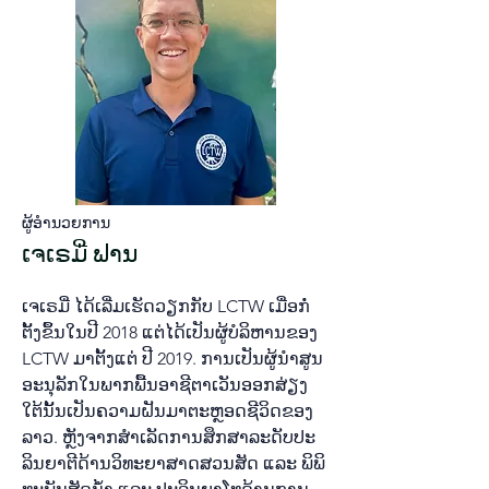
ຜູ້​ອຳ​ນວຍ​ການ​
​ເຈ​ເຣ​ມີ່ ຟານ
ເຈ​ເຣ​ມີ່ ໄດ້​ເລີ່ມ​​ເຮັດ​ວຽກກັບ LCTW ເມື່ອ​ກໍ່​
ຕັ້ງ​ຂຶ້ນ​ໃນ​ປີ 2018 ແຕ່​ໄດ້​ເປັນ​ຜູ້​ບໍ​ລິ​ຫານ​ຂອງ
LCTW ມາ​ຕັ້ງ​ແຕ່ ປີ 2019. ການ​ເປັນ​ຜູ້​ນຳ​ສູນ​
ອະ​ນຸ​ລັກ​ໃນ​ພາກ​ພື້ນ​ອາ​ຊີ​ຕາ​ເວັນ​ອອກ​ສ່ຽງ​
ໃຕ້​ນັ້ນ​ເປັນ​ຄວາມ​ຝັນ​ມາ​ຕະ​ຫຼອດ​ຊີ​ວິດ​ຂອງ​
ລາວ. ຫຼັງ​ຈາກ​ສຳ​ເລັດ​ການ​ສຶກ​ສາ​ລະ​ດັບ​ປະ​
ລິນ​ຍາ​ຕີ​ດ້ານ​ວິ​ທະ​ຍາ​ສາດ​ສວນ​ສັດ ແລະ ພິ​ພິ​