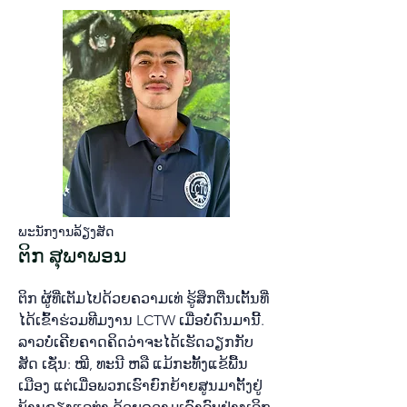
ພະ​ນັກ​ງານ​ລ້ຽງ​ສັດ​
ຕິກ ສຸພາພອນ
ຕິກ ຜູ້​ທີ່​ເຕັມ​ໄປ​ດ້ວຍ​ຄວາມ​ເທ່ ຮູ້​ສຶກ​ຕື່ນ​ເຕັ້ນ​ທີ່​
ໄດ້​ເຂົ້າ​ຮ່ວມ​ທີມ​ງານ LCTW ເມື່ອ​ບໍ່​ດົນ​ມານີ້.
ລາວ​ບໍ່​ເຄີຍ​ຄາດຄິດ​ວ່າຈະ​ໄດ້​ເຮັດ​ວຽກ​ກັບ​
ສັດ​ ເຊັ່ນ: ໝີ, ທະ​ນີ ຫລື ແມ້​ກະ​ທັ້ງ​ແຂ້​ພື້ນ​
ເມືອງ ແຕ່​ເມື່ອ​ພວກ​ເຮົາ​ຍົກ​ຍ້າຍ​ສູນ​ມາ​ຕັ້ງ​ຢູ່​