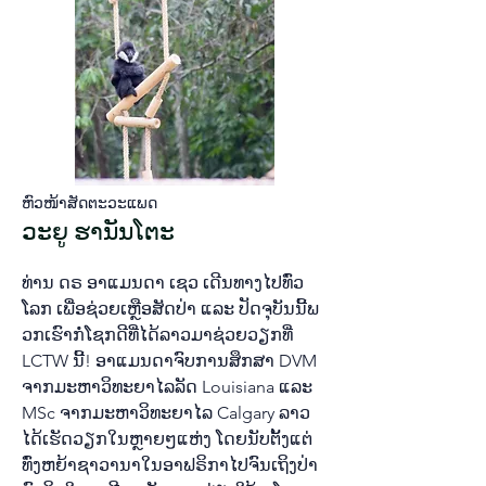
ຫົວ​ໜ້າ​ສັດ​ຕະ​ວະ​ແພດ​
ວະ​ຍູ ຮາ​ນັນ​ໂຕະ
ທ່ານ ດ​ຣ ອາ​ແມນດາ ເຊວ ເດີນ​ທາງ​ໄປ​ທົ່ວ​
ໂລກ ເພື່ອ​ຊ່ວຍ​ເຫຼືອ​ສັດ​ປ່າ ແລະ ປັດ​ຈຸ​ບັນ​ນີ້​ພ​
ວກ​ເຮົາ​ກໍ່​ໂຊກ​ດີ​ທີ່​ໄດ້​ລາວ​ມາ​ຊ່ວຍ​ວຽກ​ທີ່
LCTW ນີ້! ອາ​ແມນ​ດາ​ຈົບ​ການ​ສຶກ​ສາ DVM
ຈາກ​ມະ​ຫາ​ວິ​ທະ​ຍາ​ໄລ​ລັດ Louisiana ແລະ
MSc ຈາກ​ມະ​ຫາ​ວິ​ທະ​ຍາ​ໄລ Calgary ລາວ​
ໄດ້​ເຮັດ​ວຽກ​ໃນ​ຫຼາຍໆ​ແຫ່ງ ໂດຍ​ນັບ​ຕັ້ງ​ແຕ່​
ທົ່ງ​ຫຍ້າ​ຊາ​ວາ​ນາ​ໃນ​ອາ​ຟ​ຣິ​ກາ​ໄປ​ຈົນ​ເຖິງ​ປ່າ​