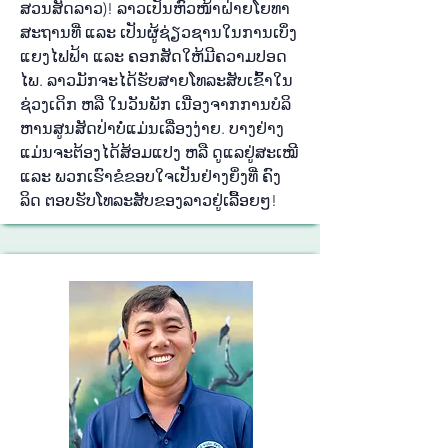
ສວນ​ສັດ​ລາວ)! ລາວ​ເປັນ​ຫົວ​ໜ້າ​ຝ່າຍ​ໂຍ​ທາ​
ສະ​ຖານ​ທີ່ ແລະ ເປັນ​ຜູ້​ຊ່ຽວ​ຊານ​ໃນ​ກ​ານ​ເບິ່ງ​
ແຍງ​ໄຟ​ຟ້າ ແລະ ຄອກ​ສັດ​ໃຫ້​ມີ​ຄວາມ​ປອດ​
ໄພ. ລາວ​ມັກ​ຈະ​ໄດ້​ຮັບ​ສາຍ​ໂທ​ລະ​ສັບ​ເຂົ້າ​ໃນ​
ຊ່ວງ​ເດິກ ຫລື ໃນ​ວັນ​ພັກ ເນື່ອງ​ຈາກ​ການ​ບໍ​ລິ​
ຫານ​ສູນ​ສັດ​ປ່າ​ບໍ່​ແມ່ນ​ເລື່ອງ​ງ່າຍ. ບາງ​ຢ່າງ​
ແມ່ນ​ຈະ​ຕ້ອງ​ໄດ້​ສ້ອມ​ແປງ ຫລື ດູ​ແລ​ຢູ່​ສະ​ເໝີ
ແລະ ພວກ​ເຮົາ​ຂໍ​ຂອບ​ໃຈ​ເປັນ​ຢ່າງ​ຍິ່ງ​ທີ່​ ​ຄົງ​
ລິດ ຕອບ​ຮັບໂທ​ລະ​ສັບຂອງ​ລາວ​ຢູ່​ເລື້ອຍໆ!