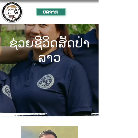
ບໍ​ລິ​ຈາກ
ຊ່ວຍ​ຊີ​ວິດ​ສັດ​ປ່າ​
ລາວ