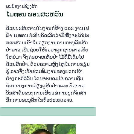
ພະ​ນັກ​ງານ​ລ້ຽງ​ສັດ
ໄມທອນ ພອນສະຫວັນ
ດ້ວຍ​ປະ​ສົບ​ການ​ໃນ​ງານ​ກໍ່​ສ້າງ ແລະ ງານ​ໄຟ​
ຟ້າ ໄມ​ທອນ​ ບໍ່​ເຄີຍ​ຄິດ​​ເລີຍ​ວ່າ​ມື້​ໜຶ່ງ​ຈະ​ໄດ້​ປະ​
ກອບ​ສ່ວນ​ເຂົ້າ​ໃນ​ວຽກ​ງານ​ການ​ອະ​ນຸ​ລັກ​ສັດ​
ປ່າ​ລາວ ເພື່ອ​ຊ່ວຍ​ໃຫ້​ເວ​ລາ​ລູກ​ຊາຍ​ລາວ​ເຕີບ​
ໃຫຍ່​ມາ ຈຶ່ງ​ຄ່ອຍ​ຈະ​ເຫັນ​ປ່າ​ໄມ້​ທີ່​ມີ​ເຕັມ​ໄປ​
ດ້ວຍ​ສັດ​ປ່າ. ດ້ວຍ​ຄວາມ​ຫຼົງ​ໄຫຼ​ໃນ​ການ​ຮຽນ​
ຮູ້ ລາວ​ຈຶ່ງ​ເຂົ້າ​ຮ່​ວມ​ທີມ​ງານ​ຂອ​ງ​ພວກ​ເຮົາ​
ຢ່າງ​ກະ​ຕື​ລື​ລົ້ນ ໂດຍ​ຈະ​ຍອມ​ຮັ​ບ​ຄວາມ​ຊັບ​
ຊ້ອນ​ຂອງ​ການ​ລ້ຽງ​ດູ​ສັດ​ປ່າ ແລະ ບົດ​ບາດ​
ອັນ​ສຳ​ຄັນ​ຂອງ​ການ​ເຜີຍ​ແຜ່​ການ​ປູກ​ຈິດ​ສຳ​
ນຶກ​ການ​ອະ​ນຸ​ລັກ​ໃນ​ທົ່ວ​ປະ​ເທດ​ລາວ.