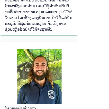
ທະ​ພັນ​ສັດ​ນ້ຳ ແລະ ປະ​ລິນ​ຍາ​ໂທ​ດ້ານ​ການ​
ສຶກ​ສາ​ສິ່ງ​ແວດ​ລ້ອມ ເຈ​ເຣ​ມີ່​ຮູ້​ສຶກ​ຕື່ນ​ເຕັ້ນ​ທີ່​
ຈະ​ສືບ​ຕໍ່​ຂະຫຍາຍ​ແຮງ​ກະ​ແທກ​ຂອງ LCTW
ໃນ​ລາວ ໂດຍ​ສ້າງ​ແຮງ​ບັນ​ດານ​ໃຈ​ໃຫ້​ແກ່​ນັກ​
ອະ​ນຸ​ລັກ​ທີ່​ໜຸ່ມ​ນ້ອຍ​ຕະ​ຫຼອດ​ຈົນ​ເຖິງ​ການ​
ຊ່ວຍ​ເຫຼືອ​ສັດ​ປ່າ​ທີ່​ໃກ້​ຈະ​ສູນ​ພັນ.
ຜູ້​ຈັດ​ການ​ຝ່າຍ​ລ້ຽງ​ສັດ