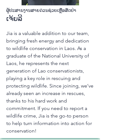
ຜູ້​ປະ​ສານ​ງານ​ສາຍ​ດ່ວນ​ຊ່ວຍ​ເຫຼືອ​ສັດ​ປ່າ​
ເຈ້ຍ​ລີ
Jia is a valuable addition to our team,
bringing fresh energy and dedication
to wildlife conservation in Laos. As a
graduate of the National University of
Laos, he represents the next
generation of Lao conservationists,
playing a key role in rescuing and
protecting wildlife. Since joining, we’ve
already seen an increase in rescues,
thanks to his hard work and
commitment. If you need to report a
wildlife crime, Jia is the go-to person
to help turn information into action for
conservation!