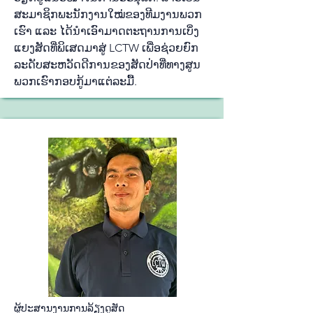
ສະ​ມາ​ຊິກ​ພະ​ນັກ​ງານ​ໃໝ່​ຂອງ​ທີມ​ງານ​ພວກ​
ເຮົາ ແລະ ໄດ້​ນຳ​ເອົາ​ມາດ​ຕະ​ຖານ​ການ​ເບິ່ງ​
ແຍງ​ສັດ​ທີ່​ພິ​ເສດ​ມາ​ສູ່ LCTW ເພື່ອ​ຊ່ວຍ​ຍົກ​
ລະ​ດັບ​ສະ​ຫ​ວັດ​ດີ​ການ​ຂອງ​ສັດ​ປ່າ​ທີ່​ທາງ​ສູນ​
ພວກ​ເຮົາ​ກອບ​ກູ້​ມາ​ແຕ່​ລະ​ມື້.
ຜູ້​ປະ​ສານ​ງານ​ການ​ລ້ຽງ​ດູ​ສັດ