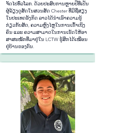
ຈັດ​ໄປ​ທົ່ວ​ໂລກ. ດ້ວຍ​ປະ​ສົບ​ການ​ຫຼາຍ​ປີ​ທີ່​ເປັນ​
ຜູ້​ລ້ຽງ​ດູ​ສັດ​ໃນ​ສວນ​ສັດ Chester ທີ່​ມີ​ຊື່​ສຽງ​
ໃນ​ປະ​ເທດ​ອັງ​ກິດ ລາວໄດ້ນຳ​ເອົາ​ຄວາມ​ຮູ້​
ກ່ຽວ​ກັບ​ສັດ, ຄວາມ​ຫຼົງ​ໄຫຼໃນ​ການ​ເຂົ້າ​ເຖິງ​
ຄົນ ແລະ ຄວາມ​ສາ​ມາດ​ໃນ​ການ​ເຮັດ​ໃຫ້​ອາ​
ສາ​ສະ​ໝັກ​ທີ່​ມາ​ຢູ່​ໃນ LCTW ຮູ້​ສຶກ​ໄດ້​ເໝືອນ​
ຢູ່​ບ້ານ​ຂອງ​ຕົນ.