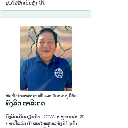
ສຸມ​ໃສ່​ສັດ​ເປັນ​ຫຼັກ​ໄດ້.
ຫົວ​ໜ້າ​ໂຍ​ທາ​ສະ​ຖານ​ທີ່ ແລະ ຈັດ​ສວນ​ພູ​ມີ​ທັດ
ຄົງ​ລິດ ທາ​ລິ​ເດດ
ຄົງ​ລິດ​ເຮັດ​ວຽກ​ກັບ LCTW ມາ​ຫຼາຍກວ່າ 20
ປາຍ​ປີ​ແລ້ວ (ໃນ​ສະ​ໄໝ​ສູນ​ແຫ່ງນີ້​ຍັງ​ເປັນ​