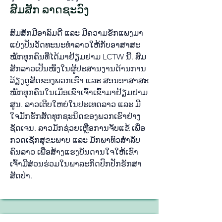
ສົມ​ສັກ ລາດ​ຊະ​ວົງ
ສົມ​ສັກ​ມີ​ອາ​ລົມ​ດີ ແລະ ມີ​ຄວາມ​ຮັກ​ແພງ​ມາ​
ແບ່ງ​ປັນ​ວັດ​ທະ​ນະ​ທຳ​ລາວ​ໃຫ້​ກັບ​ອາ​ສາ​ສະ​
ໝັກ​ທຸກ​ຄົນ​ທີ່​ໄດ້​ມາ​ຢ້ຽມ​ຢາມ
LCTW ນີ້. ສົມ​
ສັກ​ລາວ​ເປັນ​ໜຶ່ງ​ໃນ​ຜູ້​ປະ​ສານ​ງານ​​ດ້ານການ​
ລ້ຽງ​ດູ​ສັດ​ຂອງ​ພວກ​ເຮົາ ແລະ ສອນ​ອາ​ສາ​ສະ​
ໝັກ​ທຸກ​ຄົນ​ໃນ​ເມື່ອ​ເຂົາ​ເຈົ້າ​ເຂົ້າມາ​ຢ້ຽມ​ຢາມ
ສູນ. ລາວເຕີບ​ໃຫຍ່​ໃນ​ປະ​ເທດ​ລາວ ແລະ ມີ​
ໃຈ​ມັກ​ຮັກ​ສັດ​ທຸກ​ຊະ​ນິດ​ຂອງ​ພວກ​ເຮົາ​ຢ່າງ​
ຊັດ​ເຈນ. ລາວ​ມັກ​ຊ່ວຍ​ເຫຼືອ​ການ​ຈັບ​ແຂ້ ເພື່ອ
ກວດ​ເຊັກ​ສຸ​ຂະ​ພາບ ແລະ ມັກ​ພາ​ທົວ​ສຳ​ລັບ​
ຄົນ​ລາວ ເພື່ອ​ສ້າງ​ແຮງ​ບັນ​ດານ​ໃຈ​ໃຫ້​ເຂົາ​
ເຈົ້າ​ມີ​ສ່ວນ​ຮ່ວມ​ໃນ​ພາ​ລະ​ກິດປົກ​ປັກ​ຮັກ​ສາ​
ສັດ​ປ່າ.