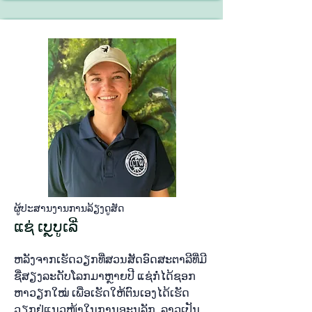
ຜູ້​ປະ​ສານ​ງານ​ການ​ລ້ຽງ​ດູ​ສັດ
ແຊ່ ເບຼບູ​ເລີ່
ຫລັງ​ຈາກ​ເຮັດ​ວຽກ​ທີ່​ສວນ​ສັດ​ອົ​ດ​ສະ​ຕ​າ​ລີທີ່​ມີ​
ຊື່​ສຽງ​ລະ​ດັບ​ໂລກ​ມາ​ຫຼາຍ​ປີ ແຊ່​ກໍ່​ໄດ້​ຊອກ​
ຫາ​ວຽກ​ໃໝ່ ເພື່ອ​ເຮັດ​ໃຫ້​ຕົນ​ເອງ​ໄດ້​ເຮັດ​
ວຽກ​ຢູ່​ແນວ​ໜ້າ​ໃນ​ການອະ​ນຸ​ລັກ. ລາວ​ເປັນ​