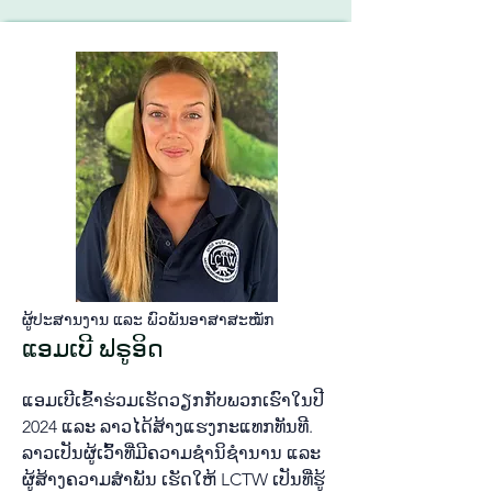
ຜູ້​ປະ​ສານ​ງານ ແລະ​ ພົວ​ພັນ​ອາ​ສາ​ສະ​ໝັກ
ແອມ​ເບີ ຟ​ຣູ​ອິດ
ແອມ​ເບີ​ເຂົ້າ​ຮ່ວມ​ເຮັດ​ວຽກ​ກັບ​ພວກ​ເຮົາໃນ​ປີ
2024 ແລະ ລາວ​ໄດ້​ສ້າງ​ແຮງ​ກະ​ແທກ​ທັນ​ທີ.
ລາວ​ເປັນ​ຜູ້​ເວົ້າ​ທີ່​ມີ​ຄວາມ​ຊຳ​ນິ​ຊຳ​ນານ ແລະ
ຜູ້​ສ້າງ​ຄວາມ​ສຳ​ພັນ ເຮັດ​ໃຫ້
LCTW ເປັນ​ທີ່​ຮູ້​