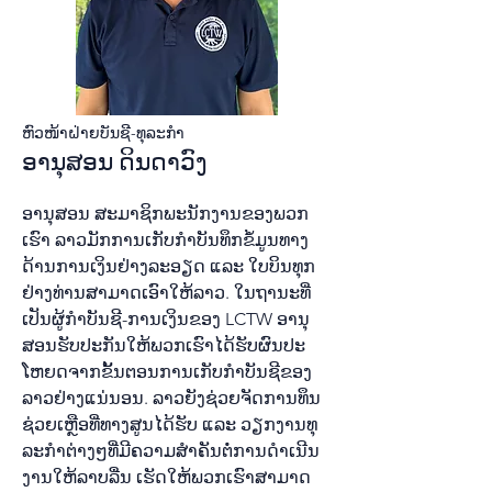
ຫົ​ວ​ໜ້າ​ຝ່າຍ​ບັນ​ຊີ-ທຸ​ລະ​ກຳ
ອາ​ນຸ​ສອນ ດິນ​ດາ​ວົງ​
ອາ​ນຸ​ສອນ ສະ​ມາ​ຊິກ​ພະ​ນັກ​ງານ​ຂອງ​ພວກ​
ເຮົາ ລາວ​ມັກ​ການ​ເກັບ​ກຳບັນ​ທຶກຂໍ້​ມູນ​ທາງ​
ດ້ານ​ການ​ເງິນ​ຢ່າງ​ລະ​ອຽດ ແລະ ໃບ​ບິນ​ທຸກ​
ຢ່າງ​ທ່ານ​ສາ​ມາດ​ເອົາ​ໃຫ້​ລາວ. ໃນ​ຖາ​ນະ​ທີ່​
ເປັນ​ຜູ້​ກຳ​ບັນ​ຊີ-ການ​ເງິນ​ຂອງ LCTW ອາ​ນຸ​
ສອນ​ຮັບ​ປະ​ກັນ​ໃຫ້​ພວກ​ເຮົາ​ໄດ້​ຮັບ​ຜົນ​ປະ​
ໂຫຍດ​ຈາກ​ຂັ້ນ​ຕອນ​ການ​ເກັບ​ກຳ​ບັນ​ຊີ​ຂອງ​
ລາວ​ຢ່າງ​ແນ່ນອນ. ລາວ​ຍັງ​ຊ່ວຍ​ຈັດ​ການ​ທຶນ​
ຊ່ວຍ​ເຫຼືອ​ທີ່​ທາງ​ສູນ​ໄດ້​ຮັບ ແລະ ວຽກ​ງານ​ທຸ​
ລະ​ກຳ​ຕ່າງໆ​ທີ່​ມີ​ຄວາມ​ສຳ​ຄັນ​ຕໍ່​ການ​ດຳ​ເນີນ​
ງານ​ໃຫ້​ລາບ​ລື່ນ ເຮັດ​ໃຫ້​ພວກ​ເຮົາ​ສາ​ມາດ​