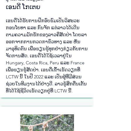
ເອນ​ດີ່ ໂກ​ເຕຍ​
ເອນ​ດີ່​ໄດ້​ຮັບ​ການ​ຝຶກ​ອົບ​ຮົມ​ເປັນ​ວິ​ສະ​ວະ​
ກອນ​ໂຍ​ທາ ແລະ ກົນ​ຈັກ ແຕ່​ລາວ​ໄດ້​ເດີນ​
ຕາມ​ຄວາມ​ມັກ​ຮັກ​ຂອງ​ລາວ​ຄື​ສັດ​ປ່າ ໂດຍ​ລາ​
ອອກ​ຈາກ​ການກວດ​ກາ​ຂົວ​ທາງ ແລະ ​ຫັນ​
ມາອຸ​ທິດ​ຕົນ​ ເພື່ອ​​ຮຽນ​ຮູ້​ທຸກ​ຢ່າງກ່ຽວ​ກັບ​ການ​
ຈັດ​ການ​ສັດ​. ເອນ​ດີ່​ໄດ້​ໃຊ້​ເວ​ລາ​ຢູ່​ໃນ
Hungary, Costa Rica, Peru ແລະ France
ເພື່ອ​ຮຽນ​ຮູ້​ສັດ​ປ່າ. ເອນ​ດີ່​ເຂົ້າ​ເຮັດ​ວຽກ​ທີ່
LCTW ນີ້ ໃນ​ປີ 2022 ແລະ ​ເປັນ​ຜູ້​ທີ່​ມີ​ສ່ວນ​
ຊ່ວຍ​ໃນ​ທີມ​ງານໄດ້​ຢ່າງ​ດີ. ລາວ​ຮູ້​ສຶກ​ຕື່ນ​ເຕັ້ນ​
ທີ່​ໄດ້​ໃຊ້​ຊີ​ວິດ​ເຮັດ​ວຽກ​ຢູ່​ທີ່ LCTW ນີ້.