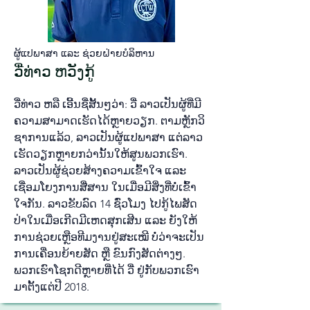
ຜູ້​ແປ​ພາ​ສາ ແລະ ຊ່ວຍ​ຝ່າຍ​ບໍ​ລິ​ຫານ
ວື່​ທ່າວ ຫວັງ​ກູ້
ວື່​ທ່າວ ຫລື ເອີ້ນ​ຊື່​ສັ້ນໆ​ວ່າ: ວື່ ລາວ​ເປັນ​ຜູ້​ທີ່​ມີ​
ຄວາມ​ສາ​ມາດ​ເຮັດ​ໄດ້​ຫຼາຍ​ວຽກ. ຕາມ​ຫຼັກ​ວິ​
ຊາ​ການ​ແລ້ວ, ລາວ​ເປັນ​ຜູ້​ແປ​ພາ​ສາ ແຕ່​ລາວ​
ເຮັດ​ວຽກ​ຫຼາຍກວ່ານັ້ນ​ໃຫ້​ສູນ​ພວກ​ເຮົາ.
ລາວ​ເປັນ​ຜູ້​ຊ່ວຍ​ສ້າງຄວາມ​ເຂົ້າ​ໃຈ ແລະ
ເຊື່ອມ​ໂຍງ​ການ​ສື່​ສານ​ ໃນ​ເມື່ອມ​ີ​ສິ່ງ​ທີ່​ບໍ່​ເຂົ້າ​
ໃຈ​ກັນ. ລາວ​ຂັບ​ລົດ 14 ຊົ່ວ​ໂມງ ໄປ​​ກູ້ໄພ​ສັດ​
ປ່າໃນ​ເມື່ອ​ເກີດ​ມີ​ເຫດ​ສຸກ​ເສີນ ແລະ ຍັງ​ໃຫ້​
ການ​ຊ່ວຍ​ເຫຼືອ​ທີມ​ງານ​ຢູ່​ສະ​ເໝີ ບໍ່​ວ່າ​ຈະ​ເປັນ​
ການ​ເຄື່ອນ​ຍ້າຍ​ສັດ ຫຼື ຂົນ​ກົງ​ສັດ​ຕ່າງໆ.
ພວກ​ເຮົາ​ໂຊກ​ດີ​ຫຼາຍ​ທີ່​ໄດ້ ວື່ ຢູ່​ກັບ​ພວກ​ເຮົາ​
ມາ​ຕັ້ງ​ແຕ່​ປີ 2018.